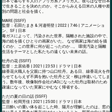
日本で暮らす６人のアフリカ系アメリカ人。彼らはなぜ日本
で生きることを決めたのか。そこからみえる日米の人種や差
別の問題と社会を描く。
MARE (SSFF)
監督：石田たまき & 河邉明登 | 2022 | 7:46 | アニメーショ
ン、SF | 日本
毒ガスによって、汚染された世界。隔離された施設の中で、
海の絵を描くひとりの画家がいた。 なぜ画家は海の絵を描
くのか、この世界に何が起こったのか….。 環境汚染と隔離
生活をテーマとした私たちの遠くない未来の話。
牡丹の花 (SSFF)
監督：土居佑香 | 2021 | 23:53 | ドラマ | 日本
線香花火職人を父親に持つ山口牡丹。ある日、線香花火を作
らせてもらえず不満を抱いた牡丹と父・柳は仲違いしてしま
う。数年後、映像制作会社のADになった牡丹は取材のため
疎遠になっていた実家にやむなく帰省する。
ただの夏の日の話 (SSFF)
監督：松岡芳佳 | 2021 | 25:00 | ドラマ | 日本
二日酔いの重い体を起こした時、陽月が理解したのは、窓の