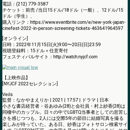
電話：(212) 779-3587
チケット：前売 /当日15ドル/18ドル（一般）、12ドル/15
ドル（学生）、
購入リンク：https://www.eventbrite.com/e/new-york-japan-
cinefest-2022-in-person-screening-tickets-463641964597
[オンライン]
日時：2022年11月15日(火)9:00〜20日(日)23:59
視聴登録料：15ドル＋任意寄付
フェスティバルサイト：http://watch.nyjcf.com
【上映作品】
[NYJCF 2022セレクション]
Veils
監督：なかやまえりか | 2021 | 17:57 | ドラマ | 日本
小さな書店経営者・谷あゆみ(28)と会社員・村上紗香(28)は
同棲中のカップル。日々の中でLGBTQ当事者としての息苦し
さを感じつつも、2人には交際5年の節目に結婚写真を撮る
楽しみが待っていた。ある日、紗香はフォトサロン検索サイ