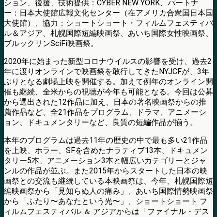
ション、後援、技術提供：CYBER NEW YORK、パートナ
ー：日本大使館広報文化センター（在アメリカ合衆国日本国
大使館）、協力：ショートショート・フィルムフェスティバ
ル＆アジア、札幌国際短編映画祭、あいち国際女性映画祭、
ブルックリンSciFi映画祭。
2020年に始まった新型コロナウイルスの影響を受け、過去2
年に渡りオンラインで映画祭を敢行してきたNYJCFが、3年
ぶりとなる劇場上映を開催する。加えて例年のオンライン開
催も継続、全米からの視聴が今年も可能となる。今回は公募
から選出された12作品に加え、日本の著名映画祭からの推
薦作品など、全21作品をプログラム、ドラマ、アニメーシ
ョン、ドキュメンタリーなど、良質の短編作品が揃う。
本年のプログラムは過去11年の歴史の中で最も多い21作品
を上映、ホラー、SFを含めたナラティブ13本、ドキュメン
タリー5本、アニメーション3本と幅広いカテゴリーとジャ
ンルの作品が並ぶ。また2015年からスタートした日本の映
画祭との交流も継続している本映画祭は、今年、札幌国際短
編映画祭から「見知らぬ人の痛み」、あいち国際情勢映画祭
から「ふたり〜あなたという光〜」、ショートショート フ
ィルムフェスティバル ＆ アジアからは「ファイナル・デス