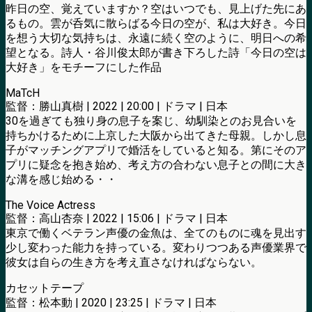
昨日の空、覚えていますか？空はいつでも、見上げた先にあ
るもの。雲が呑気に散らばる今日の空が、私は大好き。今日
を想う大切な気持ちは、永遠に続く空のように、明日への希
望となる。詩人・谷川俊太郎が書き下ろした詩「今日の空は
大好き」をモチーフにした作品
MaTcH
監督：勝山真樹 | 2022 | 20:00 | ドラマ | 日本
30を過ぎても独り身の息子を案じ、幼馴染とのお見合いを
持ちかけるために上京した大阪から出てきた母親。しかし息
子がマッチングアプリで婚活をしていると知る。第にそのア
プリに疑念を抱き始め、考え方の合わない息子との間に大き
な溝を感じ始める・・
The Voice Actress
監督：高山杏奈 | 2022 | 15:06 | ドラマ | 日本
東京で働くベテラン声優の金魚は、全てのものに魂を見出す
少し変わった能力を持っている。変わりつつある声優業界で
彼女は自らの生き方を考え直さなければならない。
カセットテープ
監督：松本動 | 2020 | 23:25 | ドラマ | 日本