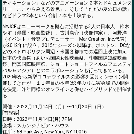
ティネーション」などのアニメーション２本とドキュメンタ
リー「ここからみえる景色」、そして「ただの夏の日の話」
などドラマ2本という合計７本を上映する。
NYJCFはニューヨークを拠点に活動する3人の日本人、鈴木
やす（俳優・映画監督）、古川康介（映像作家）、河野洋
（イベント・音楽プロデューサー、Mar Creation, Inc.代表）
が2012年に設立。2015年シーズン以降は、ボストン、DCな
どのメトロポリタン周辺・米国各都市での巡回上映に加え、
日本の映画祭（あいち国際女性映画祭、札幌国際短編映画
祭、門真国際映画祭、ショートショートフィルムフェスティ
バル＆アジア）とのコラボレーションも行ってきている。
2020年から新型コロナウイルスの影響を受けオンライン開
催してきたが、１１年目の本年は3年ぶりに実会場での開催
を決定、昨年同様のオンラインと併せハイブリッドで開催す
る
開催：2022月11月14日（月）〜11月20日（日）
[有観客]
日時：2022年11月14日(月) 7PM
会場：スカンジナビア・ハウス
住所：58 Park Ave, New York, NY 10016