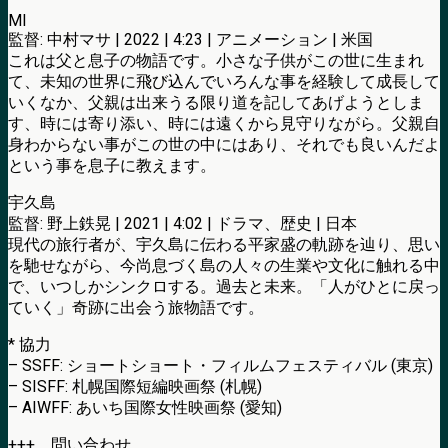
MI
監督: 中村マサ | 2022 | 4:23 | アニメーション | 米国
これは父と息子の物語です。小さな子供がこの世に生まれ
て、未知の世界に飛び込んでいろんな事を経験して成長して
いくなか、父親は出来うる限り道を記してあげようとしま
す、時には寄り添い、時には遠くから見守りながら。父親自
身わからない事がこの世の中にはあり、それでも良いんだよ
という事を息子に教えます。
宇久島
監督: 野上鉄晃 | 2021 | 4:02 | ドラマ、歴史 | 日本
現代の旅行者が、宇久島に伝わる平家盛の軌跡を辿り、思い
を馳せながら、今尚息づく島の人々の生業や文化に触れる中
で、いつしかシンクロする。過去と未来。「人がひとに戻っ
ていく」奇跡に出会う旅物語です。
* 協力
– SSFF: ショートショート・フィルムフェスティバル (東京)
– SISFF: 札幌国際短編映画祭 (札幌)
– AIWFF: あいち国際女性映画祭 (愛知)
+++ 問い合わせ