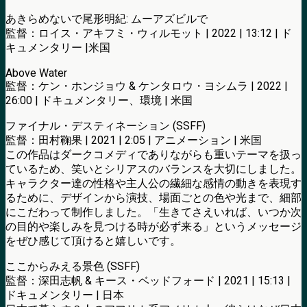
あきらめないで尾形明紀: ムーアズビルで
監督：ロイス・アキフミ・ウィルモット | 2022 | 13:12 | ド
キュメンタリー |米国
Above Water
監督：ケン・ホンジョウ & ケンタロウ・ヨシムラ | 2022 |
26:00 | ドキュメンタリー、環境 | 米国
ファイナル・デスティネーション (SSFF)
監督：田村鞠果 | 2021 | 2:05 | アニメーション | 米国
この作品はダークコメディでありながらも重いテーマを扱っ
ているため、笑いとシリアスのバランスを大切にしました。
キャラクター達の性格や主人公の繊細な感情の動きを表現す
るために、デザインから演技、場面ごとの色や光まで、細部
にこだわって制作しました。「生きてさえいれば、いつか次
の目的や楽しみを見つける時が必ず来る」というメッセージ
をぜひ感じて頂けると嬉しいです。
ここからみえる景色 (SSFF)
監督：深田志帆 & キース・ベッドフォード | 2021 | 15:13 |
ドキュメンタリー | 日本