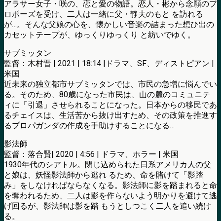
アラサー女子・咲の、恋と愛の物語。恋人・彬から念願のプ
ロポーズを受け、二人は一緒に父・静夫のもと を訪れる
が…。そんな父娘の心を、懐かしい音楽の詰まった想ひ出の
カセットテープが、ゆっくりゆっくり と紡いでゆく。
サブミッタン
監督：木村晋 | 2021 | 18:14 |ドラマ、SF、ディストピアン |
米国
近未来の独立都市サブミッタンでは、市民の急増に悩んでい
る。そのため、80歳になった市民は、山の麓のコミュニテ
ィに「引退」させられることになった。日本からの移民であ
るチェイスは、生活苦から抜け出すため、その政策を推進す
るプロパガンダの作成を手助けすることになる…
影法師
監督：落合賢| 2020 | 4:56 | ドラマ、ホラー | 米国
1930年代のシアトル。閉じ込められた日系アメリカ人の父
と娘は、妖怪影法師から逃れ るため、命を賭けて「影踏
み」をしなければならなくなる。影法師に影を踏まれると命
を奪われるため、二人は影を作らないよう明かりを避けて逃
げ回るが、影法師は影を踏 もうとしつこく二人を追い続け
る。