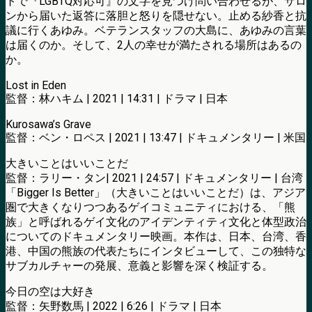
トで『LGBTQ対応可』の文字を見つけ問い合わせるが、サロ
ンから届いた返答に落胆と怒りを隠せない。止める紗香と抗
議に行くあゆみ。ベテランスタッフの大島に、あゆみの言葉
は届くのか。そして、2人の幸せが満たされる場所はあるの
か。
Lost in Eden
監督：林ハキム | 2021 | 14:31 | ドラマ | 日本
Kurosawa’s Grave
監督：ベン・ロペス | 2021 | 13:47 | ドキュメンタリー | 米国
大きいことはいいことだ
監督：ラリー・タン| 2021 | 24:57 | ドキュメンタリー | 台湾
「Bigger Is Better」（大きいことはいいことだ）は、アジア
圏で大きくなりつつあるゲイコミュニティにおける、「熊
族」と呼ばれるゲイ文化のアイデンティティ文化と体型政治
についてのドキュメンタリー映画。本作は、日本、台湾、香
港、中国の熊族の代表たちにインタビューして、この独特な
サブカルチャーの発展、意義と影響を深く検証する。
今日の空は大好き
監督：矢野数馬 | 2022 | 6:26 | ドラマ | 日本