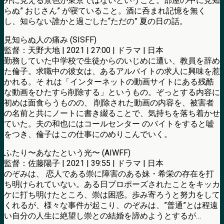
外に見える景色が東京ではないということ。部屋の中に見知
らぬ” おじさん” が寝ていること。酒に呑まれ記憶を無く
し、知らない誰かと過ごした“ただの” 夏の日の話。
見知らぬ人の痛み (SISFF)
監督：天野大地 | 2021 | 27:00 | ドラマ | 日本
勤務していた中学校で生徒からのいじめに遭い、教員を辞め
た倫子。求職中の彼女は、あるアルバイトの求人に興味を惹
かれる。そ れは「インターネットの動画サイトにある残酷
な動画をひたすら削除する」というもの。ぞっとする内容に
初めは面食らうものの、 削除された動画の内容を、被害者
の名前と共にノートに書き綴ることで、気持ちを落ち着かせ
ていた。夫の和也にはコールセンター のバイトをすると嘘
をつき、倫子はこの仕事にのめりこんでいく。
ふたり〜あなたという光〜 (AIWFF)
監督：佐藤陽子 | 2021 | 39:55 | ドラマ | 日本
のぞみは、 恋人である崇に障害のある妹・希栄の存在を打
ち明けられていない。ある日プロポーズされたことをキッカ
ケに打ち明けたところ、崇は困惑。歩み寄ろうと努力をして
くれるが、様々な事件が起こり、のぞみは、”普通”とは程遠
い自分の人生に絶望し崇との結婚を諦めようとするが…